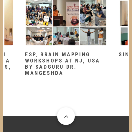
TH
ESP, BRAIN MAPPING
SIN
OGA
WORKSHOPS AT NJ, USA
LES,
BY SADGURU DR.
MANGESHDA